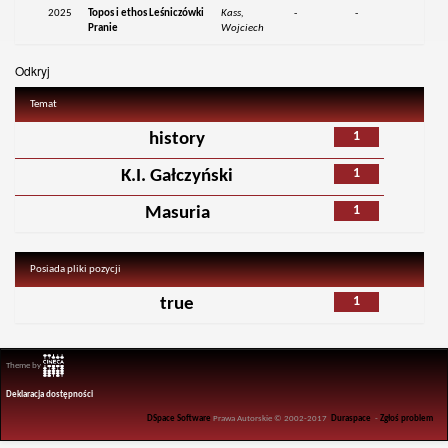
2025
Topos i ethos Leśniczówki
Kass,
-
-
Pranie
Wojciech
Odkryj
Temat
1
history
1
K.I. Gałczyński
1
Masuria
Posiada pliki pozycji
1
true
Theme by
Deklaracja dostępności
DSpace Software
Prawa Autorskie © 2002-2017
Duraspace
-
Zgłoś problem