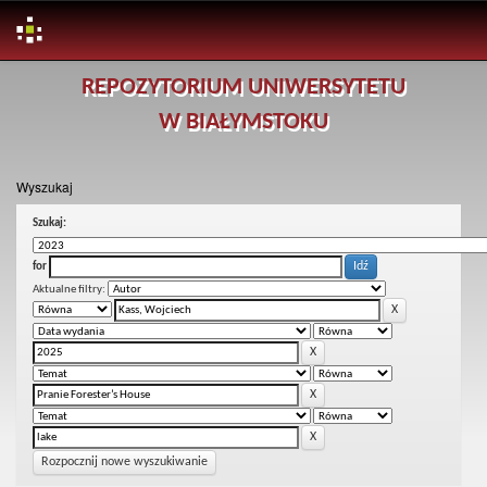
Skip
REPOZYTORIUM UNIWERSYTETU
navigation
W BIAŁYMSTOKU
Wyszukaj
Szukaj:
for
Aktualne filtry:
Rozpocznij nowe wyszukiwanie