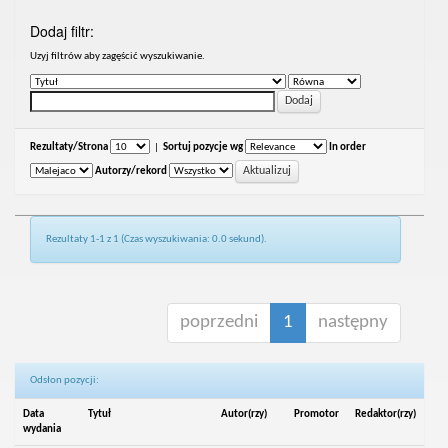
Dodaj filtr:
Uzyj filtrów aby zagęścić wyszukiwanie.
Rezultaty/Strona
|
Sortuj pozycje wg
In order
Autorzy/rekord
Rezultaty 1-1 z 1 (Czas wyszukiwania: 0.0 sekund).
poprzedni
1
następny
Odsłon pozycji:
Data
Tytuł
Autor(rzy)
Promotor
Redaktor(rzy)
wydania