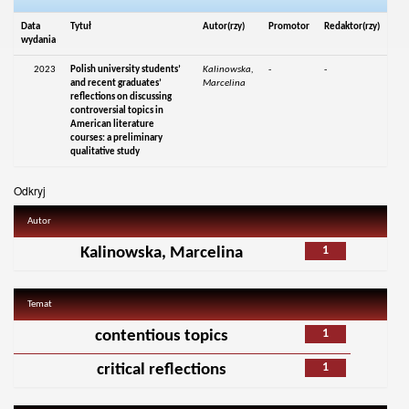
Data
Tytuł
Autor(rzy)
Promotor
Redaktor(rzy)
wydania
2023
Polish university students’
Kalinowska,
-
-
and recent graduates’
Marcelina
reflections on discussing
controversial topics in
American literature
courses: a preliminary
qualitative study
Odkryj
Autor
1
Kalinowska, Marcelina
Temat
1
contentious topics
1
critical reflections