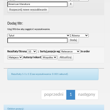
Rozpocznij nowe wyszukiwanie
Dodaj filtr:
Uzyj filtrów aby zagęścić wyszukiwanie.
Rezultaty/Strona
|
Sortuj pozycje wg
In order
Autorzy/rekord
Rezultaty 1-1 z 1 (Czas wyszukiwania: 0.001 sekund).
poprzedni
1
następny
Odsłon pozycji: