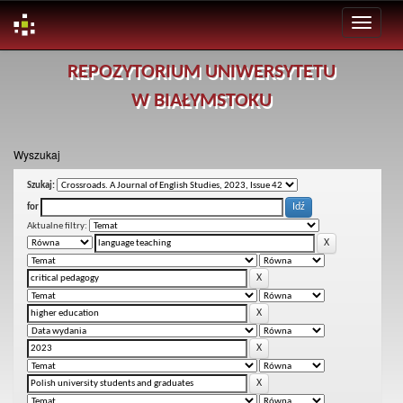
Skip
REPOZYTORIUM UNIWERSYTETU
navigation
W BIAŁYMSTOKU
Wyszukaj
Szukaj:
for
Aktualne filtry: