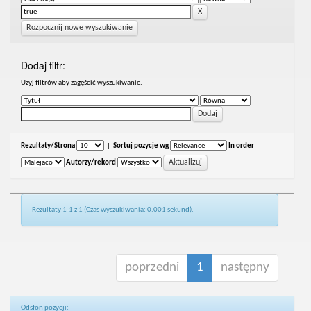
Rozpocznij nowe wyszukiwanie
Dodaj filtr:
Uzyj filtrów aby zagęścić wyszukiwanie.
Rezultaty/Strona
|
Sortuj pozycje wg
In order
Autorzy/rekord
Rezultaty 1-1 z 1 (Czas wyszukiwania: 0.001 sekund).
poprzedni
1
następny
Odsłon pozycji: