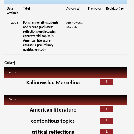
Data
Tytuł
Autor(rzy)
Promotor
Redaktor(rzy)
wydania
2023
Polish university students’
Kalinowska,
-
-
and recent graduates’
Marcelina
reflections on discussing
controversial topics in
American literature
courses: a preliminary
qualitative study
Odkryj
Autor
1
Kalinowska, Marcelina
Temat
1
American literature
1
contentious topics
1
critical reflections