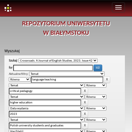
Skip
REPOZYTORIUM UNIWERSYTETU
navigation
W BIAŁYMSTOKU
Wyszukaj
Szukaj:
for
Aktualne filtry: