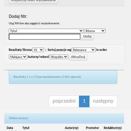
Rozpocznij nowe wyszukiwanie
Dodaj filtr:
Uzyj filtrów aby zagęścić wyszukiwanie.
Rezultaty/Strona
|
Sortuj pozycje wg
In order
Autorzy/rekord
Rezultaty 1-1 z 1 (Czas wyszukiwania: 0.001 sekund).
poprzedni
1
następny
Odsłon pozycji:
Data
Tytuł
Autor(rzy)
Promotor
Redaktor(rzy)