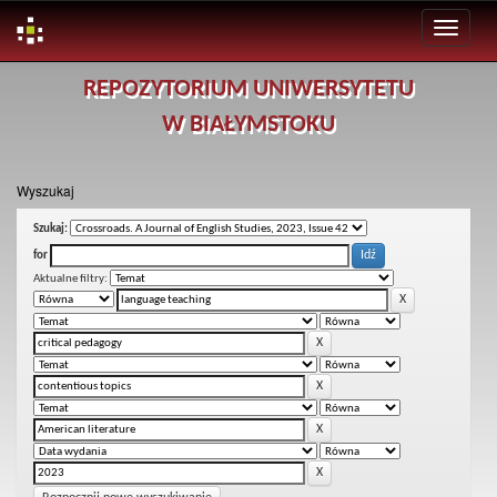
Skip
REPOZYTORIUM UNIWERSYTETU
navigation
W BIAŁYMSTOKU
Wyszukaj
Szukaj:
for
Aktualne filtry: