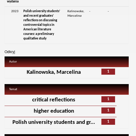
wydania
2023
Polish university students’
Kalinowska,
-
-
and recent graduates’
Marcelina
reflections on discussing
controversial topics in
American literature
courses: a preliminary
qualitative study
Odkryj
Autor
1
Kalinowska, Marcelina
Temat
1
critical reflections
1
higher education
1
Polish university students and gr...