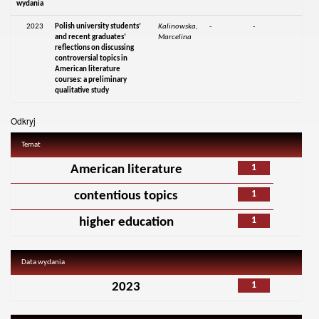
wydania
2023
Polish university students’
Kalinowska,
-
-
and recent graduates’
Marcelina
reflections on discussing
controversial topics in
American literature
courses: a preliminary
qualitative study
Odkryj
Temat
1
American literature
1
contentious topics
1
higher education
Data wydania
1
2023