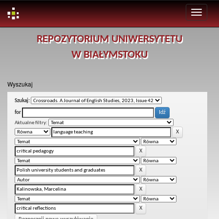
Skip
REPOZYTORIUM UNIWERSYTETU
navigation
W BIAŁYMSTOKU
Wyszukaj
Szukaj:
for
Aktualne filtry: