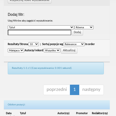
Rozpocznij nowe wyszukiwanie
Dodaj filtr:
Uzyj filtrów aby zagęścić wyszukiwanie.
Rezultaty/Strona
|
Sortuj pozycje wg
In order
Autorzy/rekord
Rezultaty 1-1 z 1 (Czas wyszukiwania: 0.001 sekund).
poprzedni
1
następny
Odsłon pozycji:
Data
Tytuł
Autor(rzy)
Promotor
Redaktor(rzy)