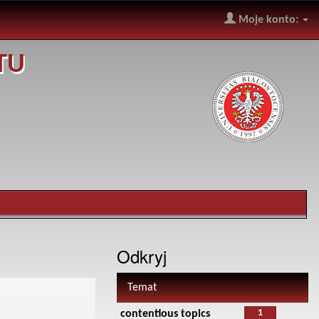
Moje konto:
TU
Odkryj
Temat
1
contentious topics