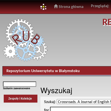
Przeglądaj:
Strona główna
Skip
R
navigation
Repozytorium Uniwersytetu w Białymstoku
Wyszukaj
Szukanie zaawansowane
Zespoły i Kolekcje
Szukaj:
for