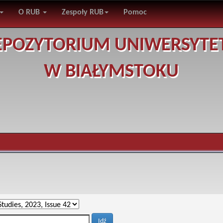
O RUB
Zespoły RUB
Pomoc
EPOZYTORIUM UNIWERSYTE
W BIAŁYMSTOKU