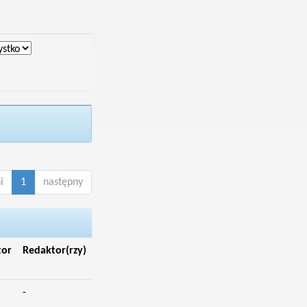
i
1
następny
tor
Redaktor(rzy)
-