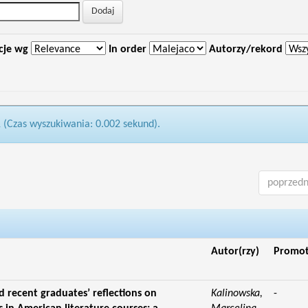
cje wg
In order
Autorzy/rekord
1 (Czas wyszukiwania: 0.002 sekund).
poprzedn
Autor(rzy)
Promo
d recent graduates’ reflections on
Kalinowska,
-