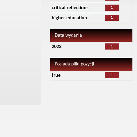
1
critical reflections
1
higher education
Data wydania
1
2023
Posiada pliki pozycji
1
true