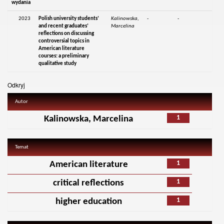
wydania
2023
Polish university students’
Kalinowska,
-
-
and recent graduates’
Marcelina
reflections on discussing
controversial topics in
American literature
courses: a preliminary
qualitative study
Odkryj
Autor
1
Kalinowska, Marcelina
Temat
1
American literature
1
critical reflections
1
higher education