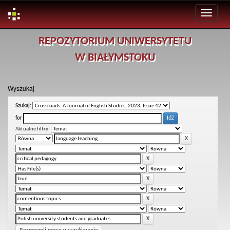
Skip
REPOZYTORIUM UNIWERSYTETU
navigation
W BIAŁYMSTOKU
Wyszukaj
Szukaj:
for
Aktualne filtry: