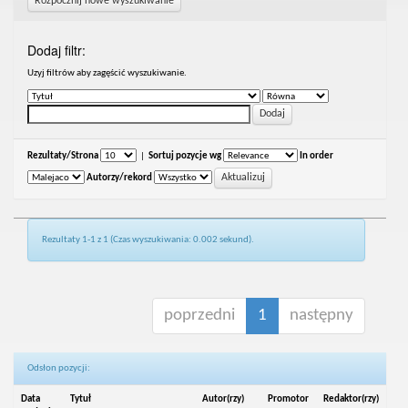
Rozpocznij nowe wyszukiwanie
Dodaj filtr:
Uzyj filtrów aby zagęścić wyszukiwanie.
Rezultaty/Strona
|
Sortuj pozycje wg
In order
Autorzy/rekord
Rezultaty 1-1 z 1 (Czas wyszukiwania: 0.002 sekund).
poprzedni
1
następny
Odsłon pozycji:
Data
Tytuł
Autor(rzy)
Promotor
Redaktor(rzy)