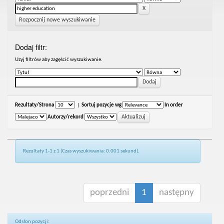
Rozpocznij nowe wyszukiwanie
Dodaj filtr:
Uzyj filtrów aby zagęścić wyszukiwanie.
Rezultaty/Strona
|
Sortuj pozycje wg
In order
Autorzy/rekord
Rezultaty 1-1 z 1 (Czas wyszukiwania: 0.001 sekund).
poprzedni
1
następny
Odsłon pozycji: