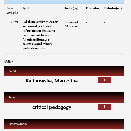
Data
Tytuł
Autor(rzy)
Promotor
Redaktor(rzy)
wydania
2023
Polish university students’
Kalinowska,
-
-
and recent graduates’
Marcelina
reflections on discussing
controversial topics in
American literature
courses: a preliminary
qualitative study
Odkryj
Autor
1
Kalinowska, Marcelina
Temat
1
critical pedagogy
Data wydania