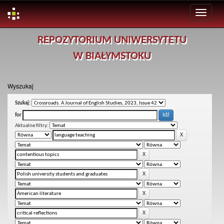
Skip
REPOZYTORIUM UNIWERSYTETU
navigation
W BIAŁYMSTOKU
Wyszukaj
Szukaj:
for
Aktualne filtry: