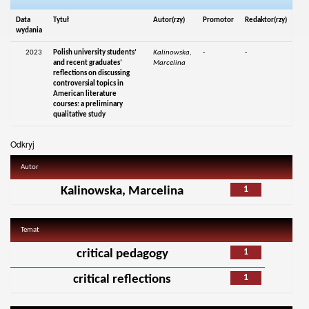
Data
Tytuł
Autor(rzy)
Promotor
Redaktor(rzy)
wydania
2023
Polish university students’
Kalinowska,
-
-
and recent graduates’
Marcelina
reflections on discussing
controversial topics in
American literature
courses: a preliminary
qualitative study
Odkryj
Autor
1
Kalinowska, Marcelina
Temat
1
critical pedagogy
1
critical reflections