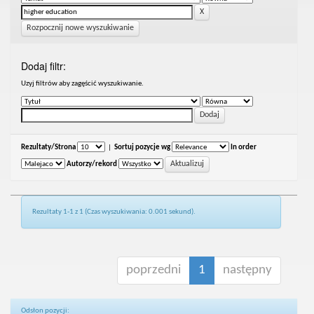
Rozpocznij nowe wyszukiwanie
Dodaj filtr:
Uzyj filtrów aby zagęścić wyszukiwanie.
Rezultaty/Strona
|
Sortuj pozycje wg
In order
Autorzy/rekord
Rezultaty 1-1 z 1 (Czas wyszukiwania: 0.001 sekund).
poprzedni
1
następny
Odsłon pozycji: