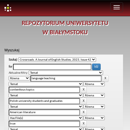
Skip
REPOZYTORIUM UNIWERSYTETU
navigation
W BIAŁYMSTOKU
Wyszukaj
Szukaj:
for
Aktualne filtry: