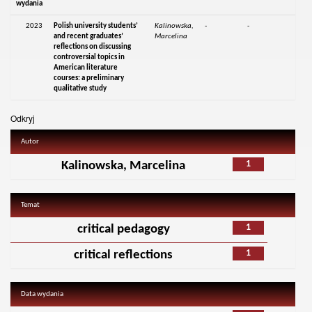
wydania
2023
Polish university students’
Kalinowska,
-
-
and recent graduates’
Marcelina
reflections on discussing
controversial topics in
American literature
courses: a preliminary
qualitative study
Odkryj
Autor
1
Kalinowska, Marcelina
Temat
1
critical pedagogy
1
critical reflections
Data wydania