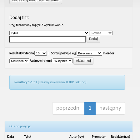
Rozpocznij nowe wyszukiwanie
Dodaj filtr:
Uzyj filtrów aby zagęścić wyszukiwanie.
Rezultaty/Strona
|
Sortuj pozycje wg
In order
Autorzy/rekord
Rezultaty 1-1 z 1 (Czas wyszukiwania: 0.001 sekund).
poprzedni
1
następny
Odsłon pozycji:
Data
Tytuł
Autor(rzy)
Promotor
Redaktor(rzy)