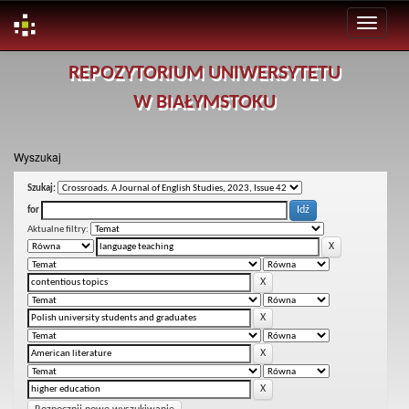
Skip
REPOZYTORIUM UNIWERSYTETU
navigation
W BIAŁYMSTOKU
Wyszukaj
Szukaj:
for
Aktualne filtry: