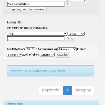
Rozpocznij nowe wyszukiwanie
Dodaj filtr:
Uzyj filtrów aby zagęścić wyszukiwanie.
Rezultaty/Strona
|
Sortuj pozycje wg
In order
Autorzy/rekord
Rezultaty 1-1 z 1 (Czas wyszukiwania: 0.001 sekund).
poprzedni
1
następny
Odsłon pozycji: