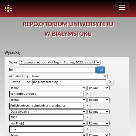
Skip
REPOZYTORIUM UNIWERSYTETU
navigation
W BIAŁYMSTOKU
Wyszukaj
Szukaj:
for
Aktualne filtry: