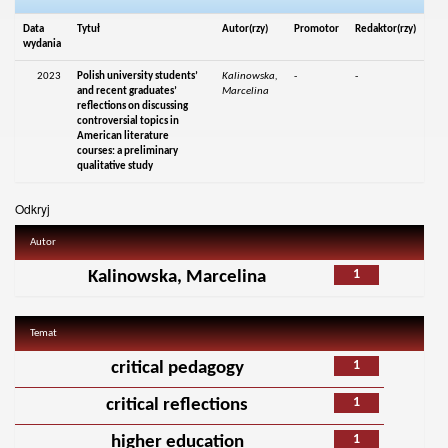
Data
Tytuł
Autor(rzy)
Promotor
Redaktor(rzy)
wydania
2023
Polish university students’
Kalinowska,
-
-
and recent graduates’
Marcelina
reflections on discussing
controversial topics in
American literature
courses: a preliminary
qualitative study
Odkryj
Autor
1
Kalinowska, Marcelina
Temat
1
critical pedagogy
1
critical reflections
1
higher education