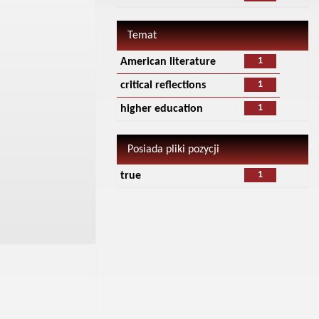
Temat
1
American literature
1
critical reflections
1
higher education
Posiada pliki pozycji
1
true