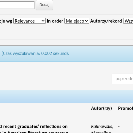
cje wg
In order
Autorzy/rekord
1 (Czas wyszukiwania: 0.002 sekund).
poprzedn
Autor(rzy)
Promo
d recent graduates’ reflections on
Kalinowska,
-