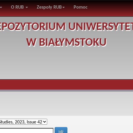
O RUB
Zespoły RUB
Pomoc
EPOZYTORIUM UNIWERSYTE
W BIAŁYMSTOKU