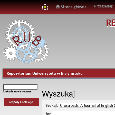
Przeglądaj:
Strona główna
Skip
R
navigation
Repozytorium Uniwersytetu w Białymstoku
Wyszukaj
Szukanie zaawansowane
Zespoły i Kolekcje
Szukaj:
for