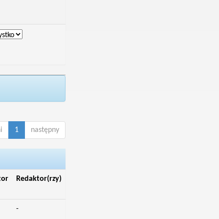
i
1
następny
tor
Redaktor(rzy)
-