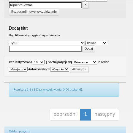
Rozpocznij nowe wyszukiwanie
Dodaj filtr:
Uzyj filtrów aby zagęścić wyszukiwanie.
Rezultaty/Strona
|
Sortuj pozycje wg
In order
Autorzy/rekord
Rezultaty 1-1 z 1 (Czas wyszukiwania: 0.001 sekund).
poprzedni
1
następny
Odsłon pozycji: