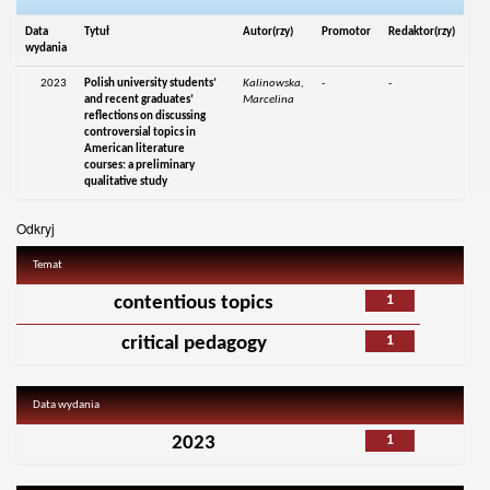
Data
Tytuł
Autor(rzy)
Promotor
Redaktor(rzy)
wydania
2023
Polish university students’
Kalinowska,
-
-
and recent graduates’
Marcelina
reflections on discussing
controversial topics in
American literature
courses: a preliminary
qualitative study
Odkryj
Temat
1
contentious topics
1
critical pedagogy
Data wydania
1
2023