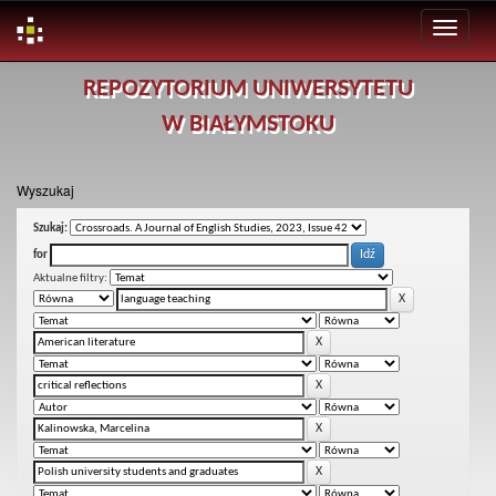
Skip
REPOZYTORIUM UNIWERSYTETU
navigation
W BIAŁYMSTOKU
Wyszukaj
Szukaj:
for
Aktualne filtry: