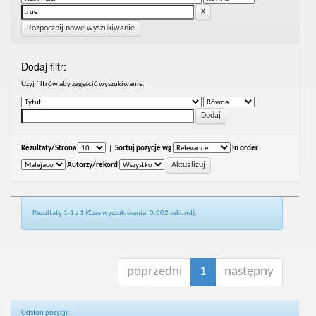
Rozpocznij nowe wyszukiwanie
Dodaj filtr:
Uzyj filtrów aby zagęścić wyszukiwanie.
Rezultaty/Strona
|
Sortuj pozycje wg
In order
Autorzy/rekord
Rezultaty 1-1 z 1 (Czas wyszukiwania: 0.002 sekund).
poprzedni
1
następny
Odsłon pozycji: