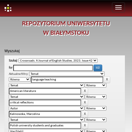
Skip
REPOZYTORIUM UNIWERSYTETU
navigation
W BIAŁYMSTOKU
Wyszukaj
Szukaj:
for
Aktualne filtry: