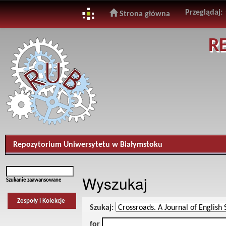
Przeglądaj:
Strona główna
Skip
R
navigation
Repozytorium Uniwersytetu w Białymstoku
Wyszukaj
Szukanie zaawansowane
Zespoły i Kolekcje
Szukaj:
for