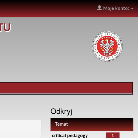
Moje konto:
TU
Odkryj
Temat
1
critical pedagogy