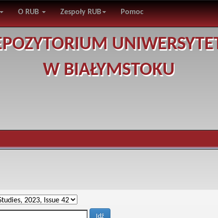
O RUB
Zespoły RUB
Pomoc
EPOZYTORIUM UNIWERSYTE
W BIAŁYMSTOKU