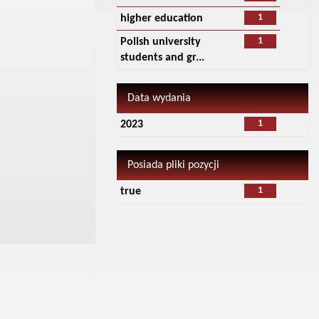
1
higher education
1
Polish university
students and gr...
Data wydania
1
2023
Posiada pliki pozycji
1
true