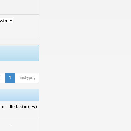
i
1
następny
tor
Redaktor(rzy)
-