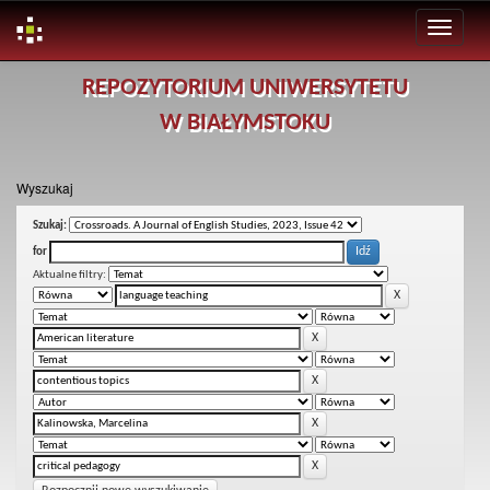
Skip
REPOZYTORIUM UNIWERSYTETU
navigation
W BIAŁYMSTOKU
Wyszukaj
Szukaj:
for
Aktualne filtry: