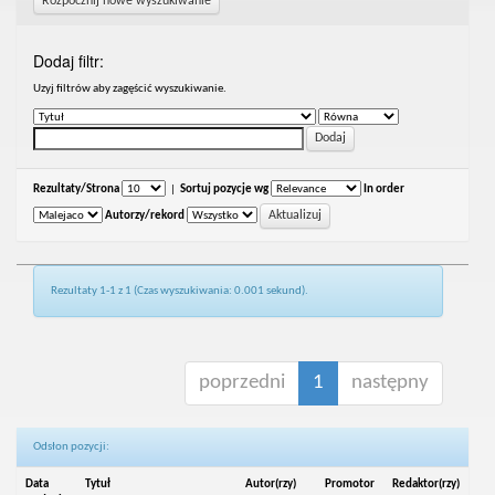
Rozpocznij nowe wyszukiwanie
Dodaj filtr:
Uzyj filtrów aby zagęścić wyszukiwanie.
Rezultaty/Strona
|
Sortuj pozycje wg
In order
Autorzy/rekord
Rezultaty 1-1 z 1 (Czas wyszukiwania: 0.001 sekund).
poprzedni
1
następny
Odsłon pozycji:
Data
Tytuł
Autor(rzy)
Promotor
Redaktor(rzy)