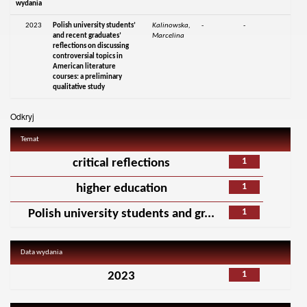
wydania
2023
Polish university students’
Kalinowska,
-
-
and recent graduates’
Marcelina
reflections on discussing
controversial topics in
American literature
courses: a preliminary
qualitative study
Odkryj
Temat
1
critical reflections
1
higher education
1
Polish university students and gr...
Data wydania
1
2023