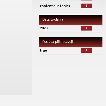
1
contentious topics
Data wydania
1
2023
Posiada pliki pozycji
1
true