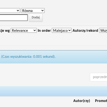
cje wg
In order
Autorzy/rekord
1 (Czas wyszukiwania: 0.001 sekund).
poprzedn
Autor(rzy)
Promo