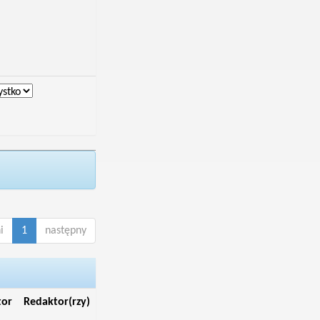
i
1
następny
tor
Redaktor(rzy)