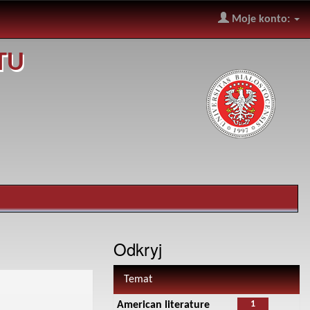
Moje konto:
TU
Odkryj
Temat
1
American literature