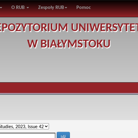
O RUB
Zespoły RUB
Pomoc
EPOZYTORIUM UNIWERSYTE
W BIAŁYMSTOKU