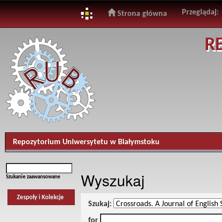
Przeglądaj:
Strona główna
Skip
R
navigation
Repozytorium Uniwersytetu w Białymstoku
Wyszukaj
Szukanie zaawansowane
Zespoły i Kolekcje
Szukaj:
for