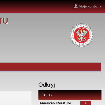
Moje konto:
TU
Odkryj
Temat
1
American literature