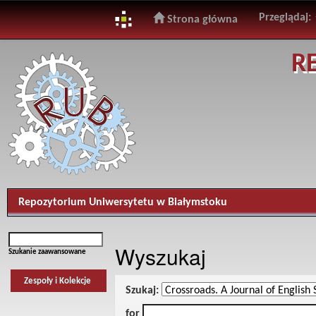
Przeglądaj:
Strona główna
Skip
R
navigation
Repozytorium Uniwersytetu w Białymstoku
Wyszukaj
Szukanie zaawansowane
Zespoły i Kolekcje
Szukaj:
for