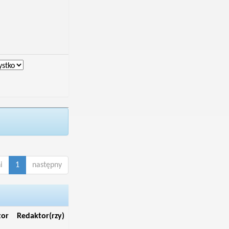
i
1
następny
tor
Redaktor(rzy)