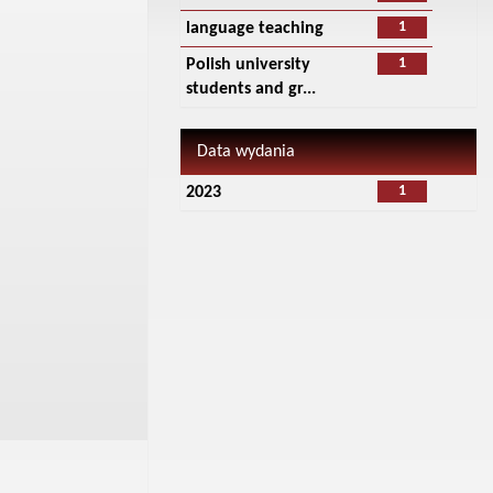
1
language teaching
1
Polish university
students and gr...
Data wydania
1
2023