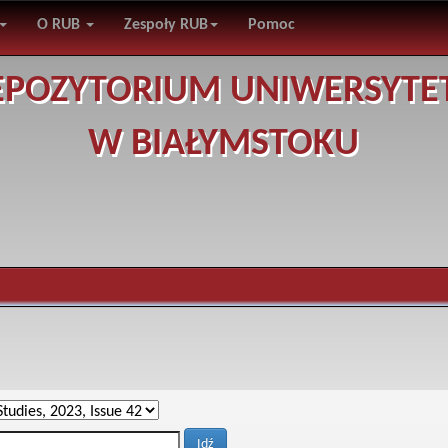
O RUB
Zespoły RUB
Pomoc
EPOZYTORIUM UNIWERSYTE
W BIAŁYMSTOKU