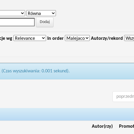
cje wg
In order
Autorzy/rekord
1 (Czas wyszukiwania: 0.001 sekund).
poprzedn
Autor(rzy)
Promo