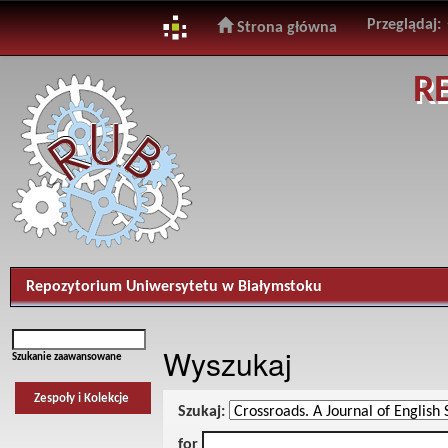
Przeglądaj:
Strona główna
Skip
R
navigation
Repozytorium Uniwersytetu w Białymstoku
Wyszukaj
Szukanie zaawansowane
Zespoły i Kolekcje
Szukaj:
for