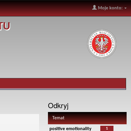
Moje konto:
TU
Odkryj
Temat
1
positive emotionality