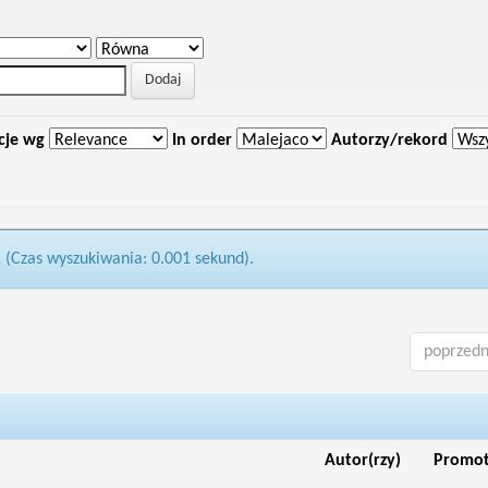
cje wg
In order
Autorzy/rekord
1 (Czas wyszukiwania: 0.001 sekund).
poprzedn
Autor(rzy)
Promo