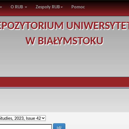
O RUB
Zespoły RUB
Pomoc
EPOZYTORIUM UNIWERSYTE
W BIAŁYMSTOKU