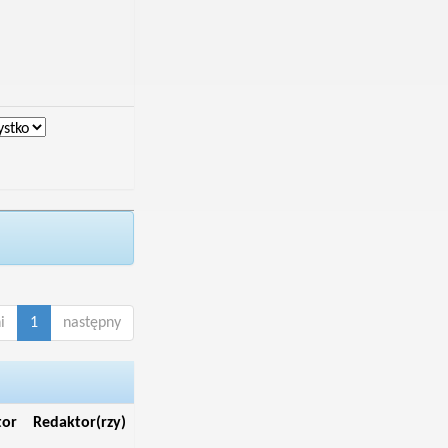
i
1
następny
tor
Redaktor(rzy)