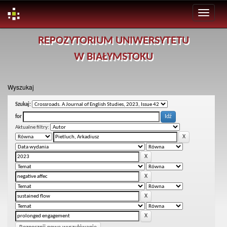
Skip
REPOZYTORIUM UNIWERSYTETU
navigation
W BIAŁYMSTOKU
Wyszukaj
Szukaj:
for
Aktualne filtry: