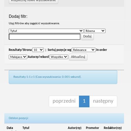
Rozpocznij nowe wyszukiwanie
Dodaj filtr:
Uzyj filtrów aby zagęścić wyszukiwanie.
Rezultaty/Strona
|
Sortuj pozycje wg
In order
Autorzy/rekord
Rezultaty 1-1 z 1 (Czas wyszukiwania: 0.001 sekund).
poprzedni
1
następny
Odsłon pozycji:
Data
Tytuł
Autor(rzy)
Promotor
Redaktor(rzy)