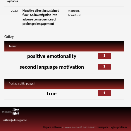
wydania
2023
Negative affect in sustained
Pietluch,
-
-
flow: An investigation into
Arkadiusz
adverse consequences of
prolonged engagement
Odkryj
Temat
1
positive emotionality
1
second language motivation
Posiada pliki pozycji
1
true
Theme by
Deklaracja dostępności
DSpace Software
Prawa Autorskie © 2002-2017
Duraspace
-
Zgłoś problem