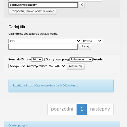
Rozpocznij nowe wyszukiwanie
Dodaj filtr:
Uzyj filtrów aby zagęścić wyszukiwanie.
Rezultaty/Strona
|
Sortuj pozycje wg
In order
Autorzy/rekord
Rezultaty 1-1 z 1 (Czas wyszukiwania: 0.002 sekund).
poprzedni
1
następny
Odsłon pozycji: