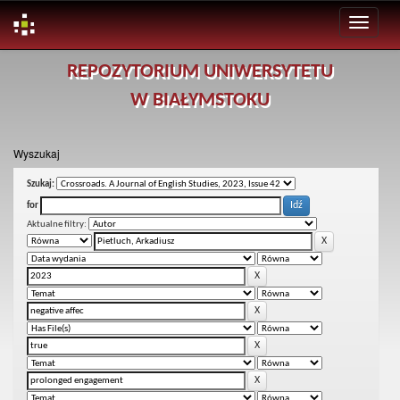
Skip
REPOZYTORIUM UNIWERSYTETU
navigation
W BIAŁYMSTOKU
Wyszukaj
Szukaj:
for
Aktualne filtry: