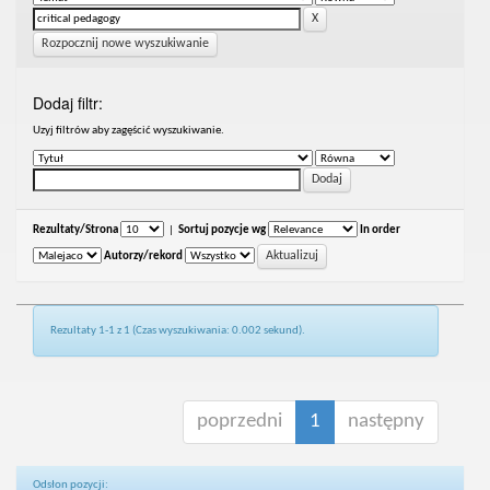
Rozpocznij nowe wyszukiwanie
Dodaj filtr:
Uzyj filtrów aby zagęścić wyszukiwanie.
Rezultaty/Strona
|
Sortuj pozycje wg
In order
Autorzy/rekord
Rezultaty 1-1 z 1 (Czas wyszukiwania: 0.002 sekund).
poprzedni
1
następny
Odsłon pozycji: