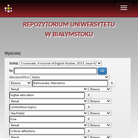
Skip
REPOZYTORIUM UNIWERSYTETU
navigation
W BIAŁYMSTOKU
Wyszukaj
Szukaj:
for
Aktualne filtry: