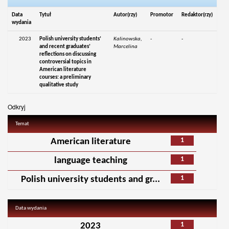
Data
Tytuł
Autor(rzy)
Promotor
Redaktor(rzy)
wydania
2023
Polish university students’
Kalinowska,
-
-
and recent graduates’
Marcelina
reflections on discussing
controversial topics in
American literature
courses: a preliminary
qualitative study
Odkryj
Temat
1
American literature
1
language teaching
1
Polish university students and gr...
Data wydania
1
2023