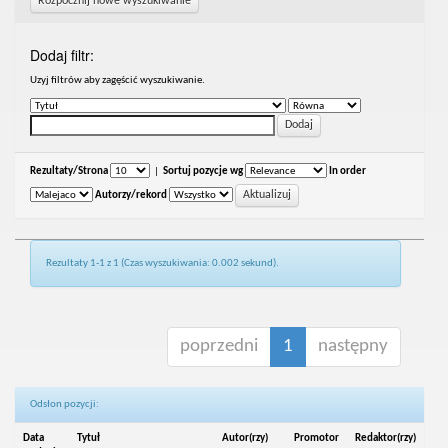
Rozpocznij nowe wyszukiwanie
Dodaj filtr:
Uzyj filtrów aby zagęścić wyszukiwanie.
Rezultaty/Strona
|
Sortuj pozycje wg
In order
Autorzy/rekord
Rezultaty 1-1 z 1 (Czas wyszukiwania: 0.002 sekund).
poprzedni
1
następny
Odsłon pozycji:
Data
Tytuł
Autor(rzy)
Promotor
Redaktor(rzy)