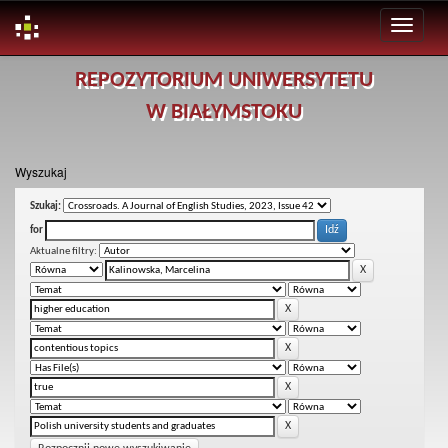
Skip
REPOZYTORIUM UNIWERSYTETU
navigation
W BIAŁYMSTOKU
Wyszukaj
Szukaj:
for
Aktualne filtry: