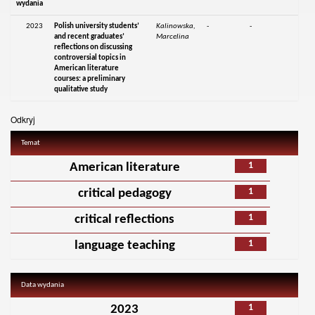
wydania
2023
Polish university students’
Kalinowska,
-
-
and recent graduates’
Marcelina
reflections on discussing
controversial topics in
American literature
courses: a preliminary
qualitative study
Odkryj
Temat
1
American literature
1
critical pedagogy
1
critical reflections
1
language teaching
Data wydania
1
2023