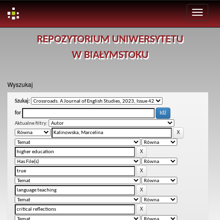
Skip
REPOZYTORIUM UNIWERSYTETU
navigation
W BIAŁYMSTOKU
Wyszukaj
Szukaj:
for
Aktualne filtry: