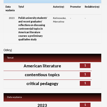
Data
Tytuł
Autor(rzy)
Promotor
Redaktor(rzy)
wydania
2023
Polish university students’
Kalinowska,
-
-
and recent graduates’
Marcelina
reflections on discussing
controversial topics in
American literature
courses: a preliminary
qualitative study
Odkryj
Temat
1
American literature
1
contentious topics
1
critical pedagogy
Data wydania
1
2023