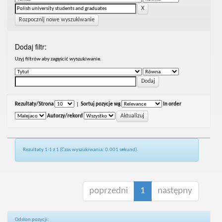
Rozpocznij nowe wyszukiwanie
Dodaj filtr:
Uzyj filtrów aby zagęścić wyszukiwanie.
Rezultaty/Strona
|
Sortuj pozycje wg
In order
Autorzy/rekord
Rezultaty 1-1 z 1 (Czas wyszukiwania: 0.001 sekund).
poprzedni
1
następny
Odsłon pozycji: