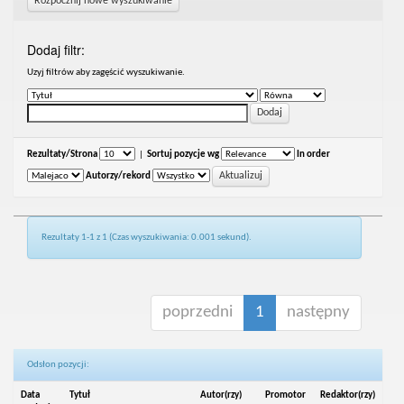
Rozpocznij nowe wyszukiwanie
Dodaj filtr:
Uzyj filtrów aby zagęścić wyszukiwanie.
Rezultaty/Strona
|
Sortuj pozycje wg
In order
Autorzy/rekord
Rezultaty 1-1 z 1 (Czas wyszukiwania: 0.001 sekund).
poprzedni
1
następny
Odsłon pozycji:
Data
Tytuł
Autor(rzy)
Promotor
Redaktor(rzy)