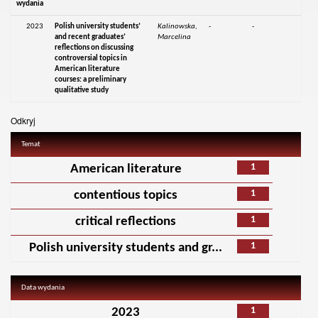
wydania
2023
Polish university students’
Kalinowska,
-
-
and recent graduates’
Marcelina
reflections on discussing
controversial topics in
American literature
courses: a preliminary
qualitative study
Odkryj
Temat
1
American literature
1
contentious topics
1
critical reflections
1
Polish university students and gr...
Data wydania
1
2023