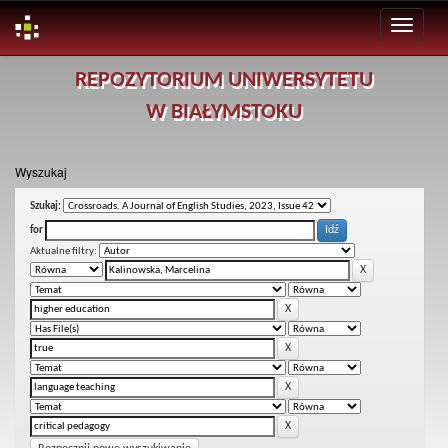
Skip
REPOZYTORIUM UNIWERSYTETU
navigation
W BIAŁYMSTOKU
Wyszukaj
Szukaj:
for
Aktualne filtry: