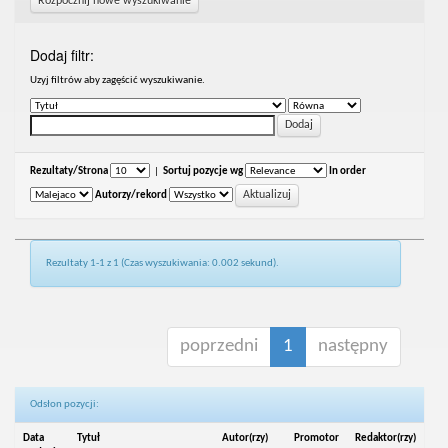
Rozpocznij nowe wyszukiwanie
Dodaj filtr:
Uzyj filtrów aby zagęścić wyszukiwanie.
Rezultaty/Strona
|
Sortuj pozycje wg
In order
Autorzy/rekord
Rezultaty 1-1 z 1 (Czas wyszukiwania: 0.002 sekund).
poprzedni
1
następny
Odsłon pozycji:
Data
Tytuł
Autor(rzy)
Promotor
Redaktor(rzy)