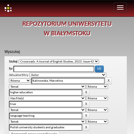
Skip
REPOZYTORIUM UNIWERSYTETU
navigation
W BIAŁYMSTOKU
Wyszukaj
Szukaj:
for
Aktualne filtry: