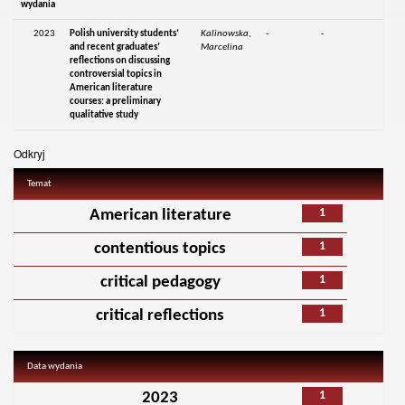
wydania
2023
Polish university students’
Kalinowska,
-
-
and recent graduates’
Marcelina
reflections on discussing
controversial topics in
American literature
courses: a preliminary
qualitative study
Odkryj
Temat
1
American literature
1
contentious topics
1
critical pedagogy
1
critical reflections
Data wydania
1
2023