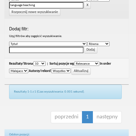
Rozpocznij nowe wyszukiwanie
Dodaj filtr:
Uzyj filtrów aby zagęścić wyszukiwanie.
Rezultaty/Strona
|
Sortuj pozycje wg
In order
Autorzy/rekord
Rezultaty 1-1 z 1 (Czas wyszukiwania: 0.001 sekund).
poprzedni
1
następny
Odsłon pozycji: