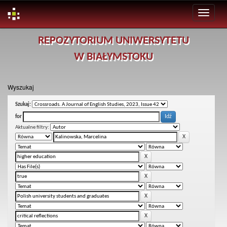
Skip
REPOZYTORIUM UNIWERSYTETU
navigation
W BIAŁYMSTOKU
Wyszukaj
Szukaj:
for
Aktualne filtry: