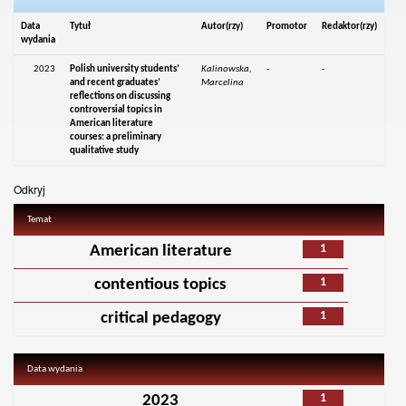
Data
Tytuł
Autor(rzy)
Promotor
Redaktor(rzy)
wydania
2023
Polish university students’
Kalinowska,
-
-
and recent graduates’
Marcelina
reflections on discussing
controversial topics in
American literature
courses: a preliminary
qualitative study
Odkryj
Temat
1
American literature
1
contentious topics
1
critical pedagogy
Data wydania
1
2023