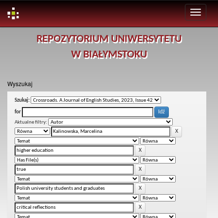
Skip
REPOZYTORIUM UNIWERSYTETU
navigation
W BIAŁYMSTOKU
Wyszukaj
Szukaj:
for
Aktualne filtry: