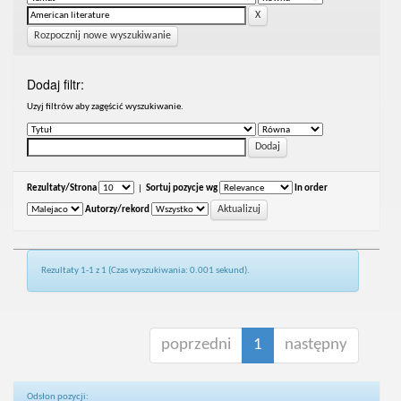
Rozpocznij nowe wyszukiwanie
Dodaj filtr:
Uzyj filtrów aby zagęścić wyszukiwanie.
Rezultaty/Strona
|
Sortuj pozycje wg
In order
Autorzy/rekord
Rezultaty 1-1 z 1 (Czas wyszukiwania: 0.001 sekund).
poprzedni
1
następny
Odsłon pozycji: