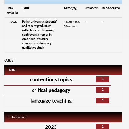
Data
Tytuł
Autor(rzy)
Promotor
Redaktor(rzy)
wydania
2023
Polish university students’
Kalinowska,
-
-
and recent graduates’
Marcelina
reflections on discussing
controversial topics in
American literature
courses: a preliminary
qualitative study
Odkryj
Temat
1
contentious topics
1
critical pedagogy
1
language teaching
Data wydania
1
2023