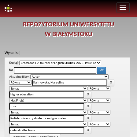
Skip
REPOZYTORIUM UNIWERSYTETU
navigation
W BIAŁYMSTOKU
Wyszukaj
Szukaj:
for
Aktualne filtry: