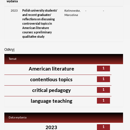
wydania
2023
Polish university students’
Kalinowska,
-
-
and recent graduates’
Marcelina
reflections on discussing
controversial topics in
American literature
courses: a preliminary
qualitative study
Odkryj
Temat
1
American literature
1
contentious topics
1
critical pedagogy
1
language teaching
Data wydania
1
2023