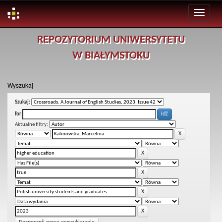
Skip
REPOZYTORIUM UNIWERSYTETU
navigation
W BIAŁYMSTOKU
Wyszukaj
Szukaj:
for
Aktualne filtry: