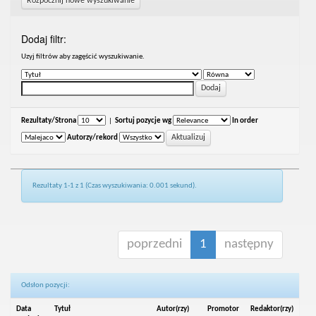
Rozpocznij nowe wyszukiwanie
Dodaj filtr:
Uzyj filtrów aby zagęścić wyszukiwanie.
Rezultaty/Strona
|
Sortuj pozycje wg
In order
Autorzy/rekord
Rezultaty 1-1 z 1 (Czas wyszukiwania: 0.001 sekund).
poprzedni
1
następny
Odsłon pozycji:
Data
Tytuł
Autor(rzy)
Promotor
Redaktor(rzy)