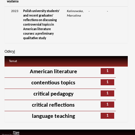
wydania
2023
Polish university students’
Kalinowska,
-
-
and recent graduates’
Marcelina
reflections on discussing
controversial topics in
American literature
courses: a preliminary
qualitative study
Odkryj
Temat
1
American literature
1
contentious topics
1
critical pedagogy
1
critical reflections
1
language teaching
Theme by