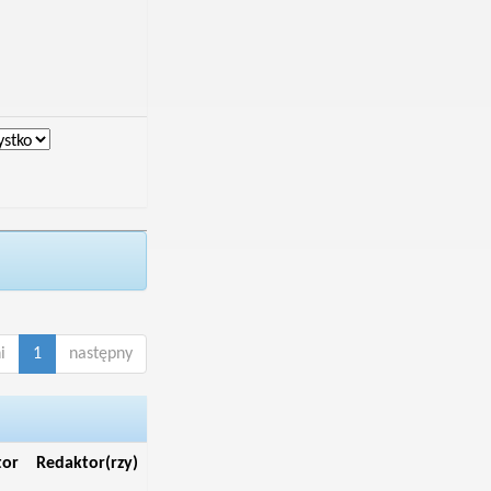
i
1
następny
tor
Redaktor(rzy)