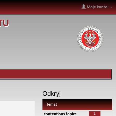
Moje konto:
TU
Odkryj
Temat
1
contentious topics