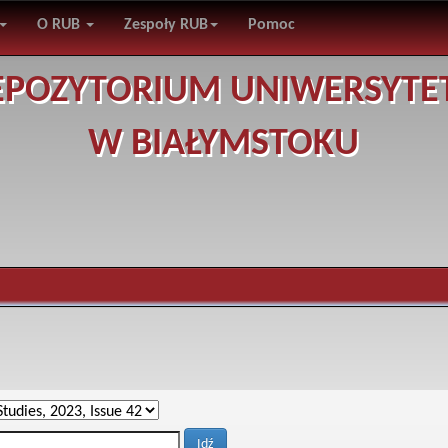
O RUB
Zespoły RUB
Pomoc
EPOZYTORIUM UNIWERSYTE
W BIAŁYMSTOKU