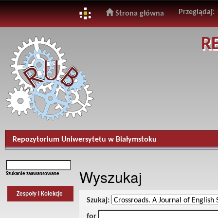
Przeglądaj:
Strona główna
Skip
R
navigation
Repozytorium Uniwersytetu w Białymstoku
Wyszukaj
Szukanie zaawansowane
Zespoły i Kolekcje
Szukaj:
for