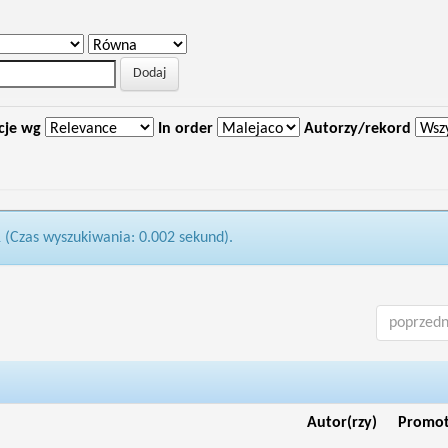
cje wg
In order
Autorzy/rekord
1 (Czas wyszukiwania: 0.002 sekund).
poprzedn
Autor(rzy)
Promo