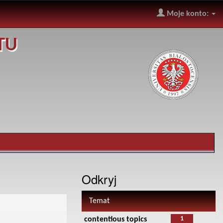
Moje konto:
TU
Odkryj
Temat
1
contentious topics