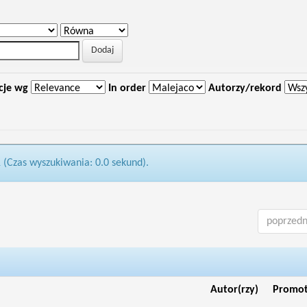
cje wg
In order
Autorzy/rekord
1 (Czas wyszukiwania: 0.0 sekund).
poprzedn
Autor(rzy)
Promo