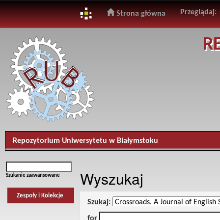
Przeglądaj:
Strona główna
Skip
R
navigation
Repozytorium Uniwersytetu w Białymstoku
Wyszukaj
Szukanie zaawansowane
Zespoły i Kolekcje
Szukaj:
for