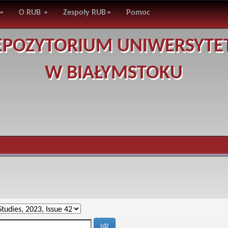
O RUB
Zespoły RUB
Pomoc
EPOZYTORIUM UNIWERSYTE
W BIAŁYMSTOKU