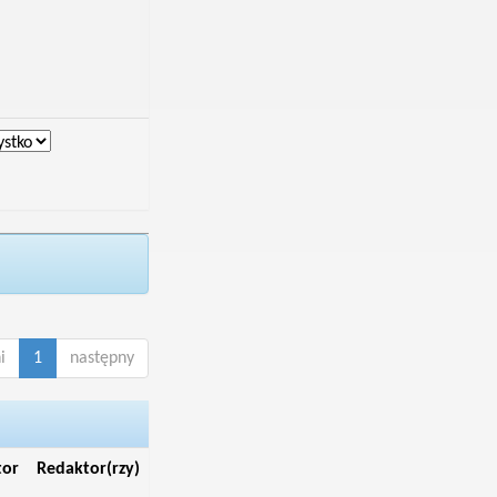
i
1
następny
tor
Redaktor(rzy)