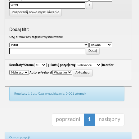
Rozpocznij nowe wyszukiwanie
Dodaj filtr:
Uzyj filtrów aby zagęścić wyszukiwanie.
Rezultaty/Strona
|
Sortuj pozycje wg
In order
Autorzy/rekord
Rezultaty 1-1 z 1 (Czas wyszukiwania: 0.001 sekund).
poprzedni
1
następny
Odsłon pozycji: