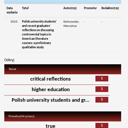
Data
Tytuł
Autor(rzy)
Promotor
Redaktor(rzy)
wydania
2023
Polish university students’
Kalinowska,
-
-
and recent graduates’
Marcelina
reflections on discussing
controversial topics in
American literature
courses: a preliminary
qualitative study
Odkryj
Temat
1
critical reflections
1
higher education
1
Polish university students and gr...
Posiada pliki pozycji
1
true