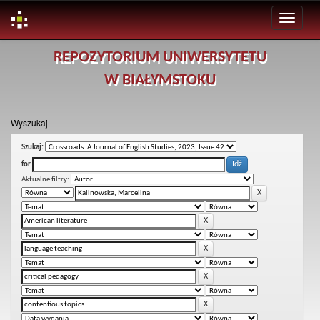
Skip
REPOZYTORIUM UNIWERSYTETU
navigation
W BIAŁYMSTOKU
Wyszukaj
Szukaj:
for
Aktualne filtry: