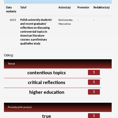
Data
Tytuł
Autor(rzy)
Promotor
Redaktor(rzy)
wydania
2023
Polish university students’
Kalinowska,
-
-
and recent graduates’
Marcelina
reflections on discussing
controversial topics in
American literature
courses: a preliminary
qualitative study
Odkryj
Temat
1
contentious topics
1
critical reflections
1
higher education
Posiada pliki pozycji
1
true