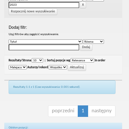
Rozpocznij nowe wyszukiwanie
Dodaj filtr:
Uzyj filtrów aby zagęścić wyszukiwanie.
Rezultaty/Strona
|
Sortuj pozycje wg
In order
Autorzy/rekord
Rezultaty 1-1 z 1 (Czas wyszukiwania: 0.001 sekund).
poprzedni
1
następny
Odsłon pozycji: