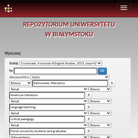
Skip
REPOZYTORIUM UNIWERSYTETU
navigation
W BIAŁYMSTOKU
Wyszukaj
Szukaj:
for
Aktualne filtry: