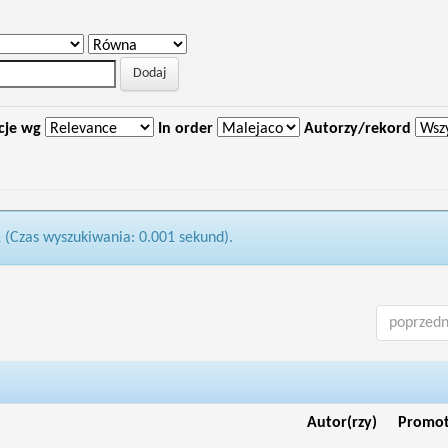
cje wg
In order
Autorzy/rekord
1 (Czas wyszukiwania: 0.001 sekund).
poprzedn
Autor(rzy)
Promo