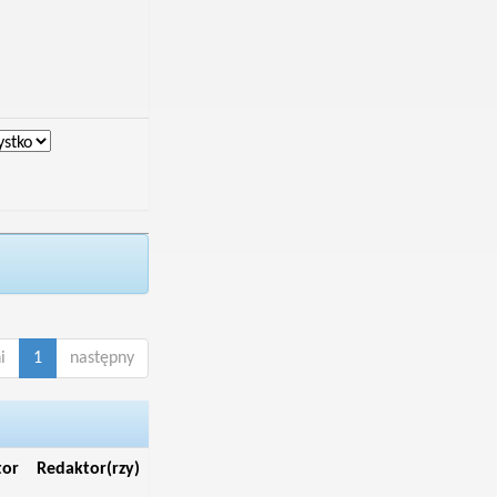
i
1
następny
tor
Redaktor(rzy)