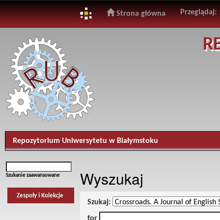
Przeglądaj:
Strona główna
Skip
R
navigation
Repozytorium Uniwersytetu w Białymstoku
Wyszukaj
Szukanie zaawansowane
Zespoły i Kolekcje
Szukaj:
for