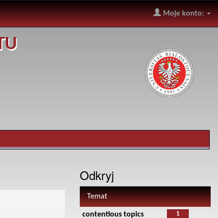
Moje konto:
TU
Odkryj
Temat
1
contentious topics