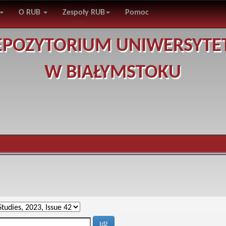
O RUB
Zespoły RUB
Pomoc
EPOZYTORIUM UNIWERSYTE
W BIAŁYMSTOKU