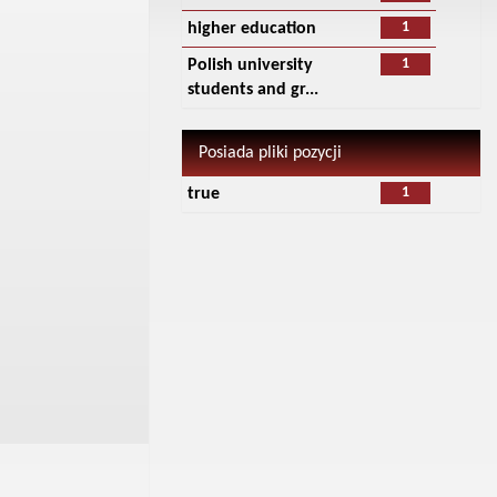
1
higher education
1
Polish university
students and gr...
Posiada pliki pozycji
1
true