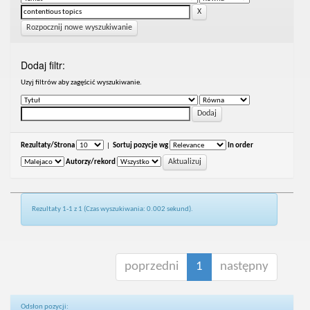
Rozpocznij nowe wyszukiwanie
Dodaj filtr:
Uzyj filtrów aby zagęścić wyszukiwanie.
Rezultaty/Strona
|
Sortuj pozycje wg
In order
Autorzy/rekord
Rezultaty 1-1 z 1 (Czas wyszukiwania: 0.002 sekund).
poprzedni
1
następny
Odsłon pozycji: