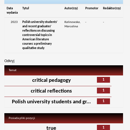
Data
Tytuł
Autor(rzy)
Promotor
Redaktor(rzy)
wydania
2023
Polish university students’
Kalinowska,
-
-
and recent graduates’
Marcelina
reflections on discussing
controversial topics in
American literature
courses: a preliminary
qualitative study
Odkryj
Temat
1
critical pedagogy
1
critical reflections
1
Polish university students and gr...
Posiada pliki pozycji
1
true