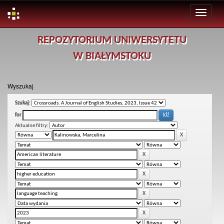
Skip
REPOZYTORIUM UNIWERSYTETU
navigation
W BIAŁYMSTOKU
Wyszukaj
Szukaj:
for
Aktualne filtry: