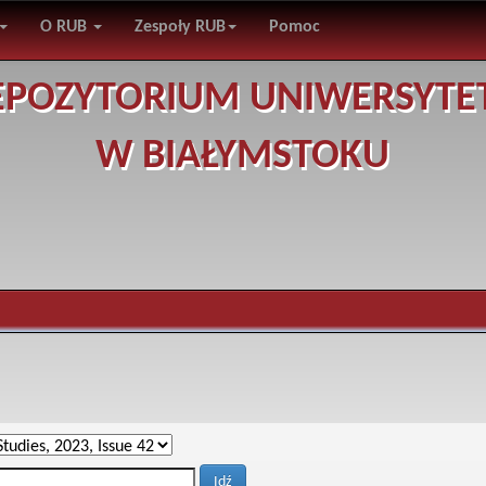
O RUB
Zespoły RUB
Pomoc
EPOZYTORIUM UNIWERSYTE
W BIAŁYMSTOKU