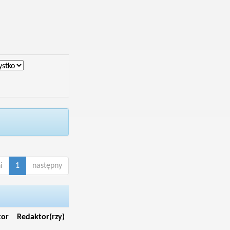
i
1
następny
tor
Redaktor(rzy)