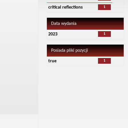
1
critical reflections
Data wydania
1
2023
Posiada pliki pozycji
1
true