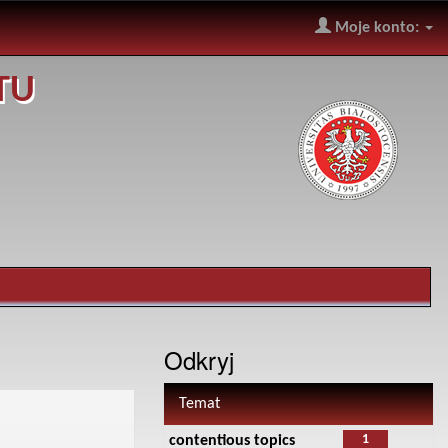
Moje konto:
TU
Odkryj
Temat
1
contentious topics