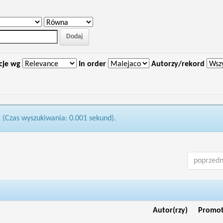
cje wg
In order
Autorzy/rekord
1 (Czas wyszukiwania: 0.001 sekund).
poprzedn
Autor(rzy)
Promo