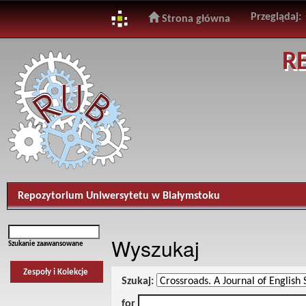
Przeglądaj:
Strona główna
Skip
R
navigation
Repozytorium Uniwersytetu w Białymstoku
Wyszukaj
Szukanie zaawansowane
Zespoły i Kolekcje
Szukaj:
for