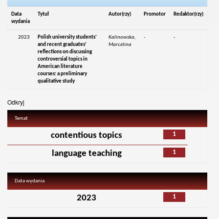
Data
Tytuł
Autor(rzy)
Promotor
Redaktor(rzy)
wydania
2023
Polish university students’
Kalinowska,
-
-
and recent graduates’
Marcelina
reflections on discussing
controversial topics in
American literature
courses: a preliminary
qualitative study
Odkryj
Temat
1
contentious topics
1
language teaching
Data wydania
1
2023