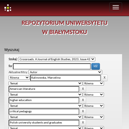
Skip
REPOZYTORIUM UNIWERSYTETU
navigation
W BIAŁYMSTOKU
Wyszukaj
Szukaj:
for
Aktualne filtry: