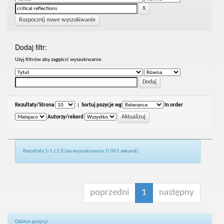
Rozpocznij nowe wyszukiwanie
Dodaj filtr:
Uzyj filtrów aby zagęścić wyszukiwanie.
Rezultaty/Strona
|
Sortuj pozycje wg
In order
Autorzy/rekord
Rezultaty 1-1 z 1 (Czas wyszukiwania: 0.001 sekund).
poprzedni
1
następny
Odsłon pozycji: