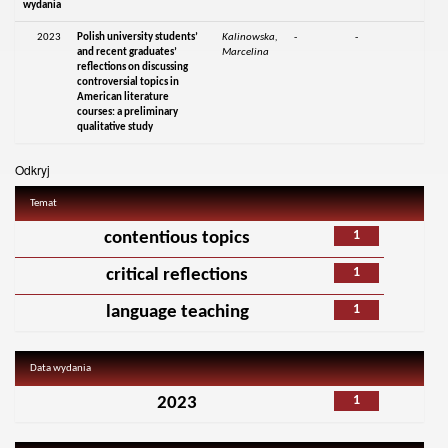
wydania
2023
Polish university students’
Kalinowska,
-
-
and recent graduates’
Marcelina
reflections on discussing
controversial topics in
American literature
courses: a preliminary
qualitative study
Odkryj
Temat
1
contentious topics
1
critical reflections
1
language teaching
Data wydania
1
2023