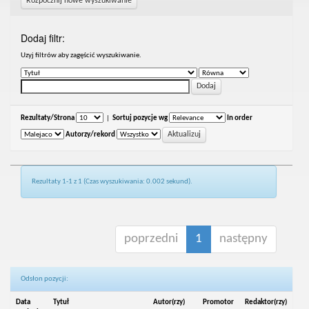
Rozpocznij nowe wyszukiwanie
Dodaj filtr:
Uzyj filtrów aby zagęścić wyszukiwanie.
Rezultaty/Strona
|
Sortuj pozycje wg
In order
Autorzy/rekord
Rezultaty 1-1 z 1 (Czas wyszukiwania: 0.002 sekund).
poprzedni
1
następny
Odsłon pozycji:
Data
Tytuł
Autor(rzy)
Promotor
Redaktor(rzy)