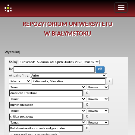
Skip
REPOZYTORIUM UNIWERSYTETU
navigation
W BIAŁYMSTOKU
Wyszukaj
Szukaj:
for
Aktualne filtry: