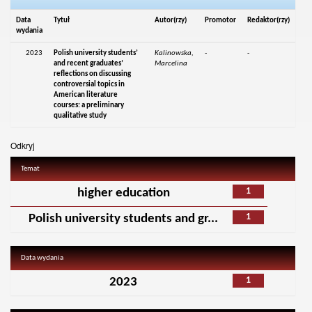
Data
Tytuł
Autor(rzy)
Promotor
Redaktor(rzy)
wydania
2023
Polish university students’
Kalinowska,
-
-
and recent graduates’
Marcelina
reflections on discussing
controversial topics in
American literature
courses: a preliminary
qualitative study
Odkryj
Temat
1
higher education
1
Polish university students and gr...
Data wydania
1
2023