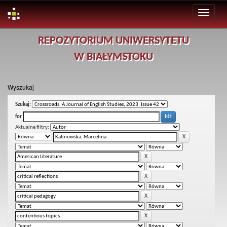
Skip
REPOZYTORIUM UNIWERSYTETU
navigation
W BIAŁYMSTOKU
Wyszukaj
Szukaj:
for
Aktualne filtry: