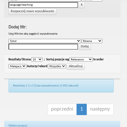
Rozpocznij nowe wyszukiwanie
Dodaj filtr:
Uzyj filtrów aby zagęścić wyszukiwanie.
Rezultaty/Strona
|
Sortuj pozycje wg
In order
Autorzy/rekord
Rezultaty 1-1 z 1 (Czas wyszukiwania: 0.002 sekund).
poprzedni
1
następny
Odsłon pozycji: