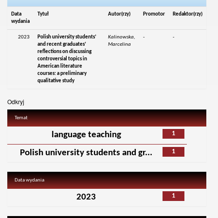
Data
Tytuł
Autor(rzy)
Promotor
Redaktor(rzy)
wydania
2023
Polish university students’
Kalinowska,
-
-
and recent graduates’
Marcelina
reflections on discussing
controversial topics in
American literature
courses: a preliminary
qualitative study
Odkryj
Temat
1
language teaching
1
Polish university students and gr...
Data wydania
1
2023