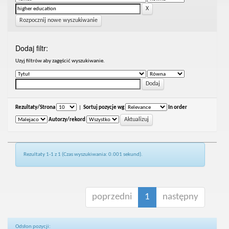
Rozpocznij nowe wyszukiwanie
Dodaj filtr:
Uzyj filtrów aby zagęścić wyszukiwanie.
Rezultaty/Strona
|
Sortuj pozycje wg
In order
Autorzy/rekord
Rezultaty 1-1 z 1 (Czas wyszukiwania: 0.001 sekund).
poprzedni
1
następny
Odsłon pozycji: