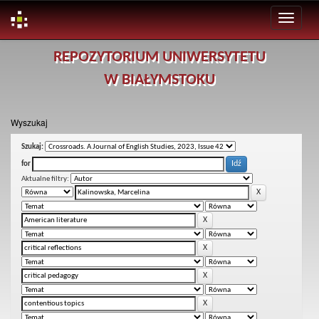
Skip
REPOZYTORIUM UNIWERSYTETU
navigation
W BIAŁYMSTOKU
Wyszukaj
Szukaj:
for
Aktualne filtry: