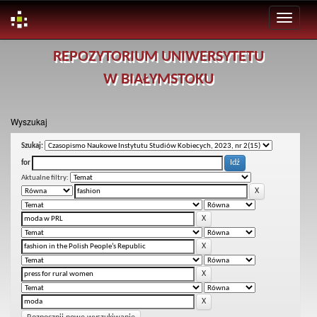
Skip
REPOZYTORIUM UNIWERSYTETU
navigation
W BIAŁYMSTOKU
Wyszukaj
Szukaj:
for
Aktualne filtry: