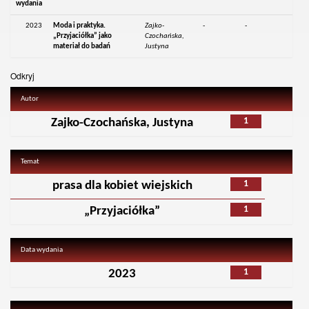
wydania
2023
Moda i praktyka.
Zajko-
-
-
„Przyjaciółka” jako
Czochańska,
materiał do badań
Justyna
Odkryj
Autor
1
Zajko-Czochańska, Justyna
Temat
1
prasa dla kobiet wiejskich
1
„Przyjaciółka”
Data wydania
1
2023