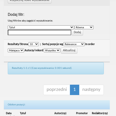
Rozpocznij nowe wyszukiwanie
Dodaj filtr:
Uzyj filtrów aby zagęścić wyszukiwanie.
Rezultaty/Strona
|
Sortuj pozycje wg
In order
Autorzy/rekord
Rezultaty 1-1 z 1 (Czas wyszukiwania: 0.001 sekund).
poprzedni
1
następny
Odsłon pozycji:
Data
Tytuł
Autor(rzy)
Promotor
Redaktor(rzy)