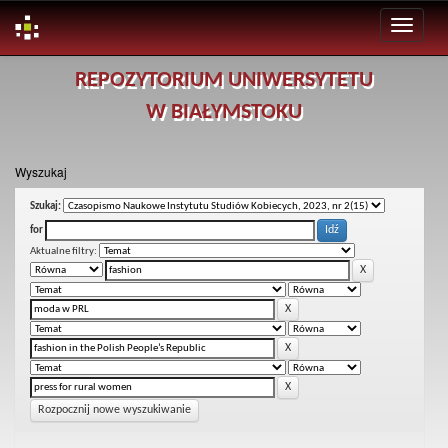
Skip
REPOZYTORIUM UNIWERSYTETU
navigation
W BIAŁYMSTOKU
Wyszukaj
Szukaj:
for
Aktualne filtry:
Rozpocznij nowe wyszukiwanie