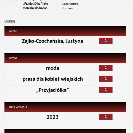
„Przyjaciółka” jako
Czochańska,
materiał do badań
Justyna
Odkryj
Autor
1
Zajko-Czochańska, Justyna
Temat
1
moda
1
prasa dla kobiet wiejskich
1
„Przyjaciółka”
Data wydania
1
2023