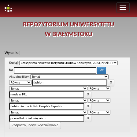
Skip
REPOZYTORIUM UNIWERSYTETU
navigation
W BIAŁYMSTOKU
Wyszukaj
Szukaj:
for
Aktualne filtry:
Rozpocznij nowe wyszukiwanie