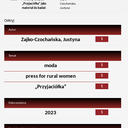
„Przyjaciółka” jako
Czochańska,
materiał do badań
Justyna
Odkryj
Autor
1
Zajko-Czochańska, Justyna
Temat
1
moda
1
press for rural women
1
„Przyjaciółka”
Data wydania
1
2023