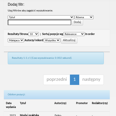
Dodaj filtr:
Uzyj filtrów aby zagęścić wyszukiwanie.
Rezultaty/Strona
|
Sortuj pozycje wg
In order
Autorzy/rekord
Rezultaty 1-1 z 1 (Czas wyszukiwania: 0.002 sekund).
poprzedni
1
następny
Odsłon pozycji:
Data
Tytuł
Autor(rzy)
Promotor
Redaktor(rzy)
wydania
2023
Moda i praktyka.
Zajko-
-
-