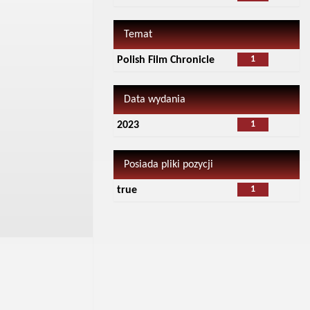
Temat
1
Polish Film Chronicle
Data wydania
1
2023
Posiada pliki pozycji
1
true