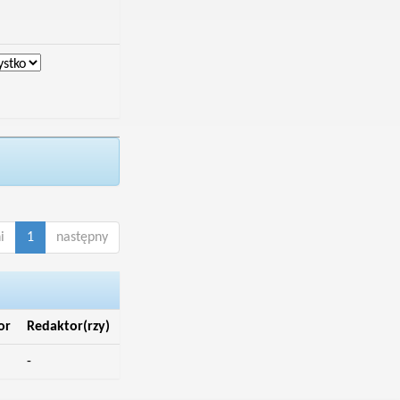
i
1
następny
or
Redaktor(rzy)
-