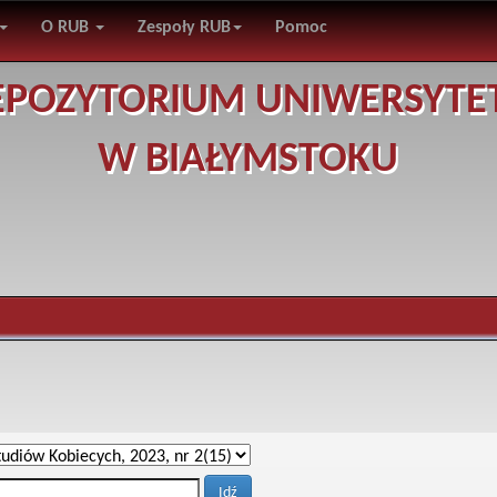
O RUB
Zespoły RUB
Pomoc
EPOZYTORIUM UNIWERSYTE
W BIAŁYMSTOKU