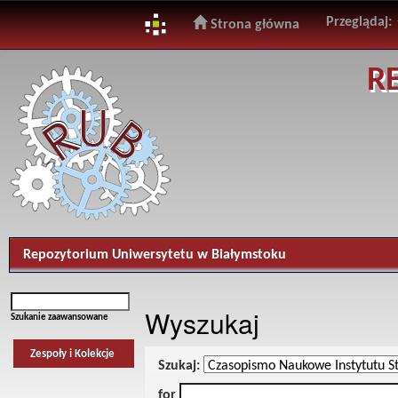
Przeglądaj:
Strona główna
Skip
R
navigation
Repozytorium Uniwersytetu w Białymstoku
Wyszukaj
Szukanie zaawansowane
Zespoły i Kolekcje
Szukaj:
for