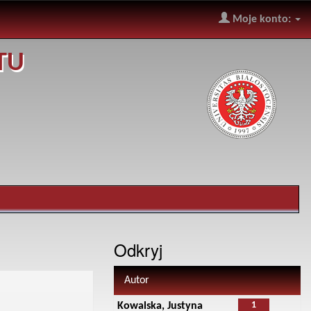
Moje konto:
TU
Odkryj
Autor
1
Kowalska, Justyna