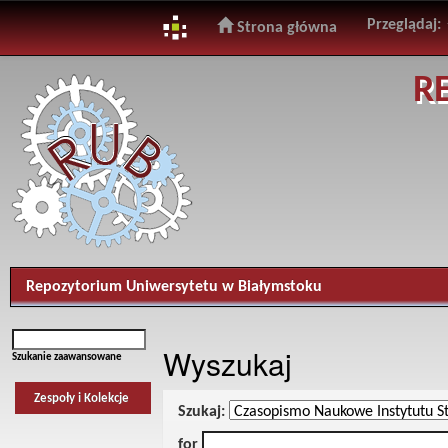
Przeglądaj:
Strona główna
Skip
R
navigation
Repozytorium Uniwersytetu w Białymstoku
Wyszukaj
Szukanie zaawansowane
Zespoły i Kolekcje
Szukaj:
for