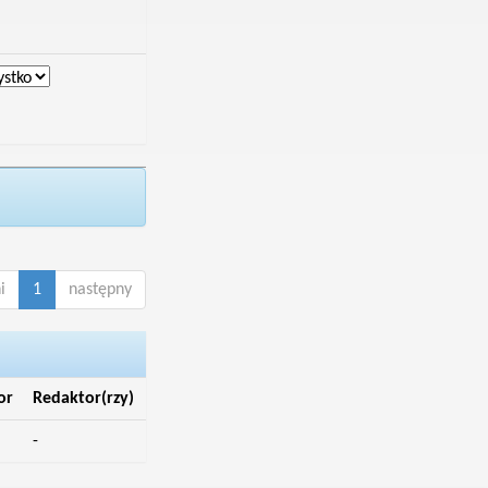
i
1
następny
or
Redaktor(rzy)
-