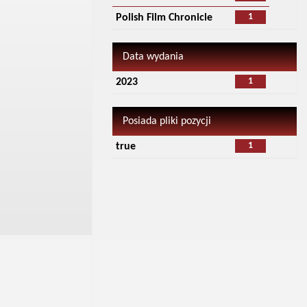
1
Polish Film Chronicle
Data wydania
1
2023
Posiada pliki pozycji
1
true