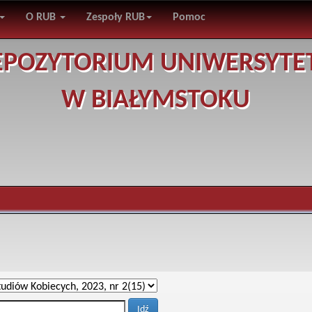
O RUB
Zespoły RUB
Pomoc
EPOZYTORIUM UNIWERSYTE
W BIAŁYMSTOKU