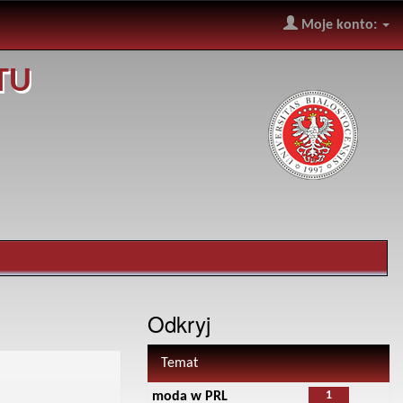
Moje konto:
TU
Odkryj
Temat
1
moda w PRL