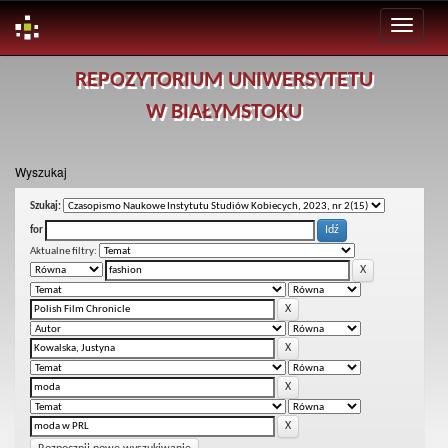
Skip
REPOZYTORIUM UNIWERSYTETU
navigation
W BIAŁYMSTOKU
Wyszukaj
Szukaj:
for
Aktualne filtry: