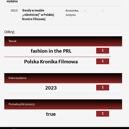
wydania
2023
Trendy w modzie
Kowalska,
-
-
„robotniczej” w Polskiej
Justyna
Kronice Filmowej
Odkryj
Temat
1
fashion in the PRL
1
Polska Kronika Filmowa
Data wydania
1
2023
Posiada pliki pozycji
1
true