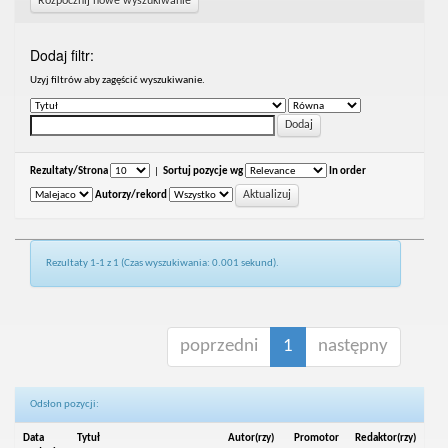
Rozpocznij nowe wyszukiwanie
Dodaj filtr:
Uzyj filtrów aby zagęścić wyszukiwanie.
Rezultaty/Strona
|
Sortuj pozycje wg
In order
Autorzy/rekord
Rezultaty 1-1 z 1 (Czas wyszukiwania: 0.001 sekund).
poprzedni
1
następny
Odsłon pozycji:
Data
Tytuł
Autor(rzy)
Promotor
Redaktor(rzy)