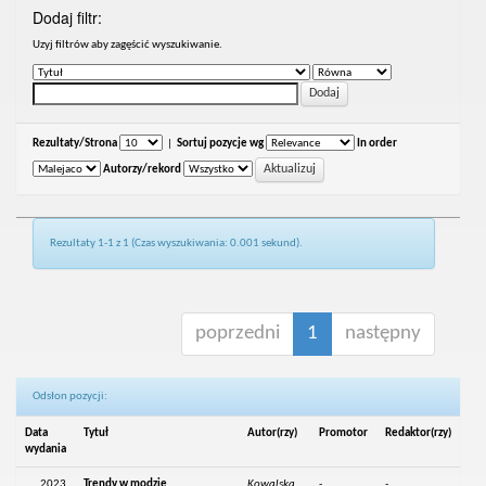
Dodaj filtr:
Uzyj filtrów aby zagęścić wyszukiwanie.
Rezultaty/Strona
|
Sortuj pozycje wg
In order
Autorzy/rekord
Rezultaty 1-1 z 1 (Czas wyszukiwania: 0.001 sekund).
poprzedni
1
następny
Odsłon pozycji:
Data
Tytuł
Autor(rzy)
Promotor
Redaktor(rzy)
wydania
2023
Trendy w modzie
Kowalska,
-
-