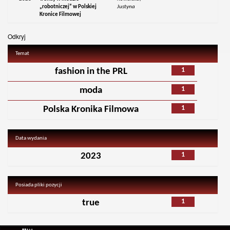
„robotniczej” w Polskiej
Justyna
Kronice Filmowej
Odkryj
Temat
1
fashion in the PRL
1
moda
1
Polska Kronika Filmowa
Data wydania
1
2023
Posiada pliki pozycji
1
true