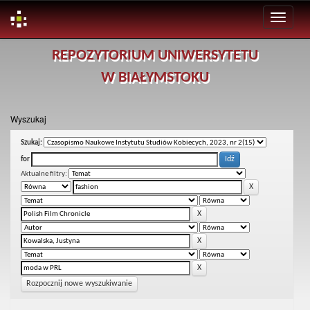
Skip
REPOZYTORIUM UNIWERSYTETU
navigation
W BIAŁYMSTOKU
Wyszukaj
Szukaj:
for
Aktualne filtry:
Rozpocznij nowe wyszukiwanie