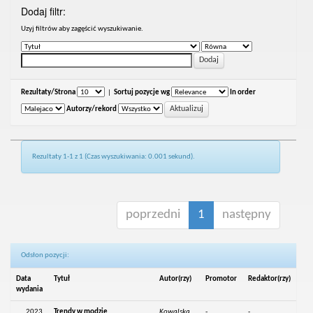
Dodaj filtr:
Uzyj filtrów aby zagęścić wyszukiwanie.
Rezultaty/Strona
|
Sortuj pozycje wg
In order
Autorzy/rekord
Rezultaty 1-1 z 1 (Czas wyszukiwania: 0.001 sekund).
poprzedni
1
następny
Odsłon pozycji:
Data
Tytuł
Autor(rzy)
Promotor
Redaktor(rzy)
wydania
2023
Trendy w modzie
Kowalska,
-
-