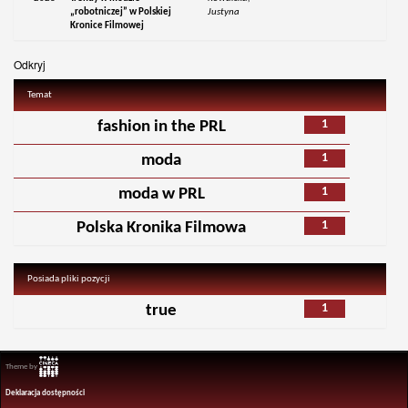
„robotniczej” w Polskiej
Justyna
Kronice Filmowej
Odkryj
Temat
1
fashion in the PRL
1
moda
1
moda w PRL
1
Polska Kronika Filmowa
Posiada pliki pozycji
1
true
Theme by
Deklaracja dostępności