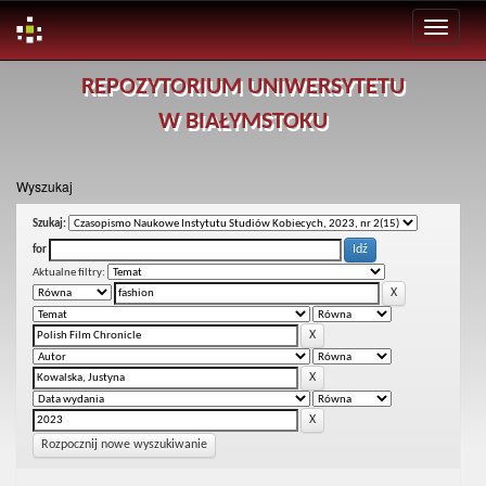
Skip
REPOZYTORIUM UNIWERSYTETU
navigation
W BIAŁYMSTOKU
Wyszukaj
Szukaj:
for
Aktualne filtry:
Rozpocznij nowe wyszukiwanie