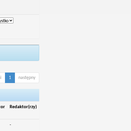
i
1
następny
tor
Redaktor(rzy)
-