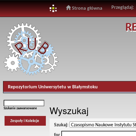
Przeglądaj:
Strona główna
Skip
R
navigation
Repozytorium Uniwersytetu w Białymstoku
Wyszukaj
Szukanie zaawansowane
Zespoły i Kolekcje
Szukaj:
for