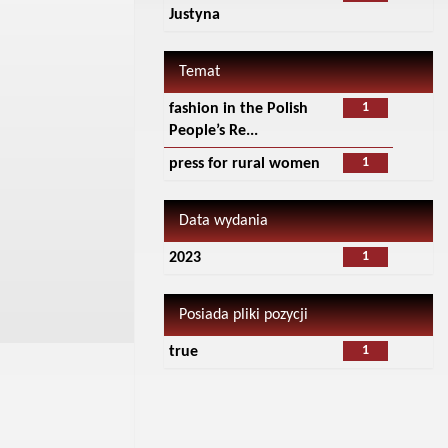
Justyna
Temat
1
fashion in the Polish
People’s Re...
1
press for rural women
Data wydania
1
2023
Posiada pliki pozycji
1
true