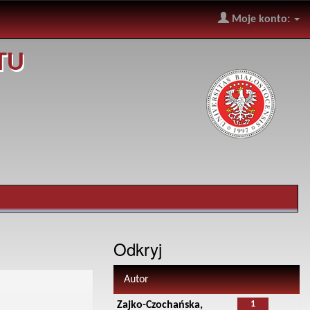
Moje konto:
TU
Odkryj
Autor
1
Zajko-Czochańska,